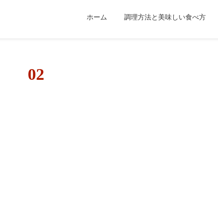
ホーム
調理方法と美味しい食べ方
02