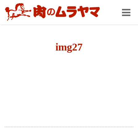
Toggl
naviga
img27